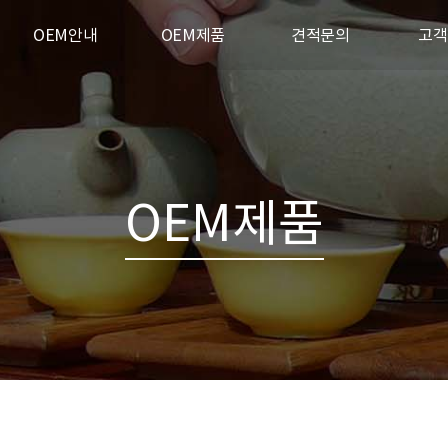
OEM안내
OEM제품
견적문의
고객
프로세스
OEM제품
공지
작업환경
자주하
기타부자재
자유
파트너사
카다
원물안내
OEM제품