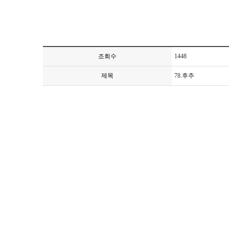
조회수
1448
제목
78.후추