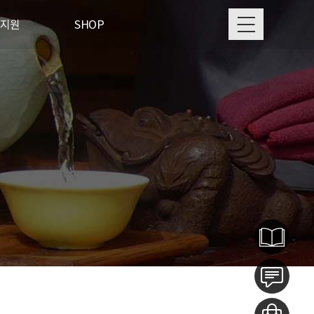
MENU
지원
SHOP
사항
뉴올티
는 질문
착한농부
게시판
로그