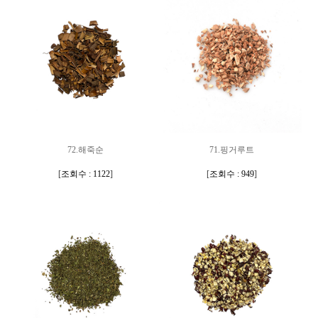
72.해죽순
71.핑거루트
[
조회수 : 1122
]
[
조회수 : 949
]