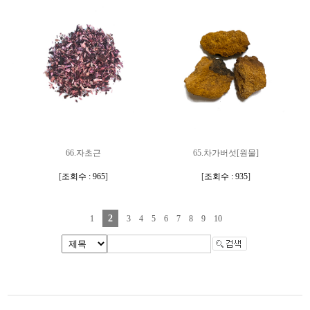
66.자초근
65.차가버섯[원물]
[
조회수 : 965
]
[
조회수 : 935
]
2
1
3
4
5
6
7
8
9
10