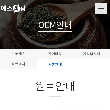
M
OEM안내
프로세스
작업환경
기타부자재
파트너사
원물안내
원물안내