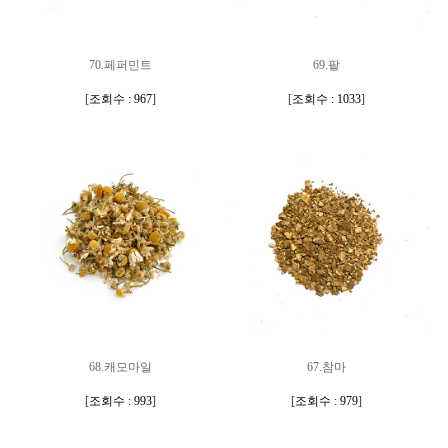
70.페퍼민트
69.팥
[
조회수 : 967
]
[
조회수 : 1033
]
68.캐모마일
67.참마
[
조회수 : 993
]
[
조회수 : 979
]