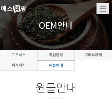
M
OEM안내
프로세스
작업환경
기타부자재
파트너사
원물안내
원물안내