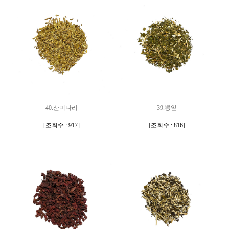
40.산미나리
39.뽕잎
[
조회수 : 917
]
[
조회수 : 816
]