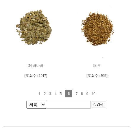
34.바나바
33.무
[
조회수 : 1017
]
[
조회수 : 962
]
6
1
2
3
4
5
7
8
9
10