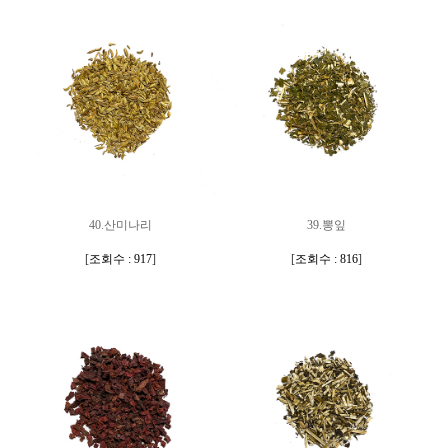
40.산미나리
39.뽕잎
[
조회수 : 917
]
[
조회수 : 816
]