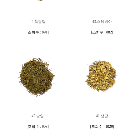
44.쑥청혈
43.스테비아
[
조회수 : 891
]
[
조회수 : 882
]
42.솔잎
41.생강
[
조회수 : 908
]
[
조회수 : 1029
]