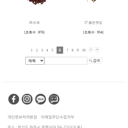
38.비트
37.붉은깻잎
[
조회수 : 876
]
[
조회수 : 954
]
6
1
2
3
4
5
7
8
9
10
개인정보처리방침
이메일무단수집거부
주소 : 경기도 파주시 장명산길 56-22(오도동)